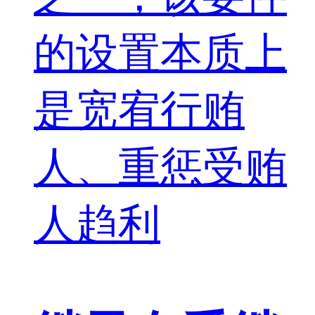
的设置本质上
是宽宥行贿
人、重惩受贿
人趋利