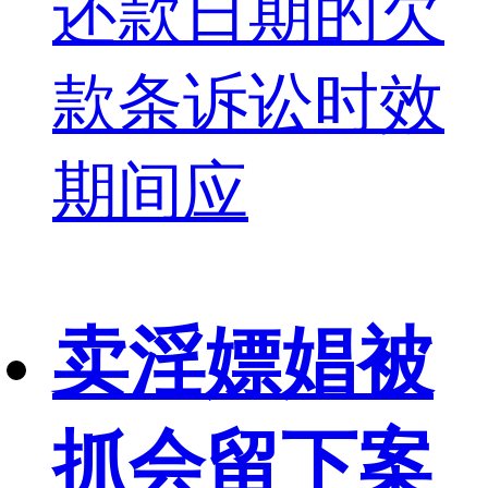
还款日期的欠
款条诉讼时效
期间应
卖淫嫖娼被
抓会留下案