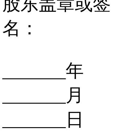
股东盖章或签
名：
_______年
_______月
_______日