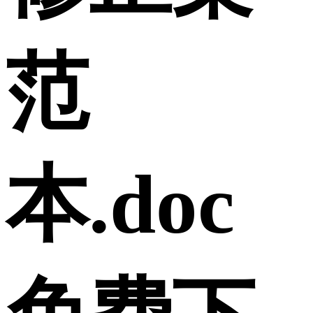
范
本.doc