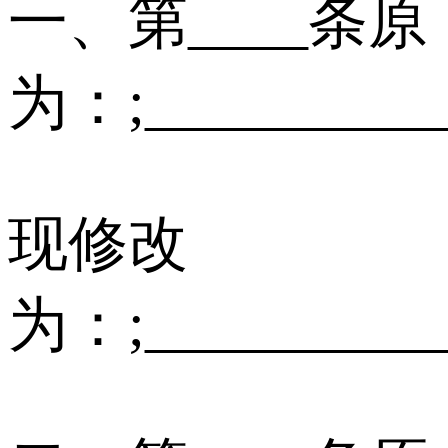
一、第____条原
为：;_________
现修改
为：;_________