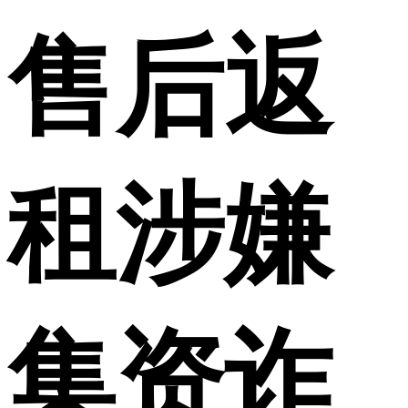
售后返
租涉嫌
集资诈