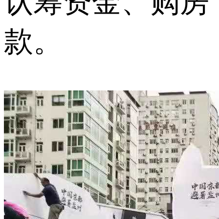
认筹资金、购房
款。